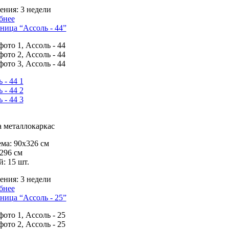
ения:
3 недели
бнее
ница “Ассоль - 44”
 металлокаркас
ма:
90х326 см
296 см
й:
15 шт.
ения:
3 недели
бнее
ница “Ассоль - 25”