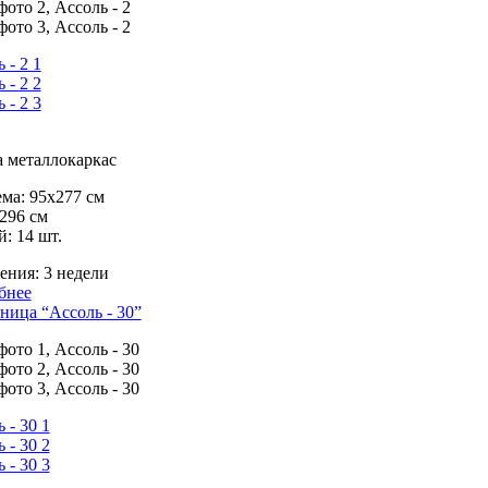
 металлокаркас
ма:
95х277 см
296 см
й:
14 шт.
ения:
3 недели
бнее
ница “Ассоль - 30”