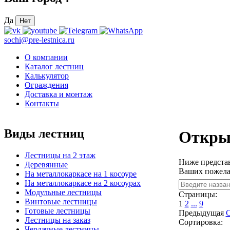
Да
Нет
sochi@pre-lestnica.ru
О компании
Каталог лестниц
Калькулятор
Ограждения
Доставка и монтаж
Контакты
Виды лестниц
Откры
Лестницы на 2 этаж
Ниже представ
Деревянные
Ваших пожела
На металлокаркасе на 1 косоуре
На металлокаркасе на 2 косоурах
Модульные лестницы
Страницы:
Винтовые лестницы
1
2
...
9
Готовые лестницы
Предыдущая
Лестницы на заказ
Сортировка:
Чердачные лестницы