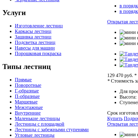
в порядк
Услуги
в поряд
Открытая лест
Изготовление лестниц
Каркасы лестниц
Зашивка лестниц
Подсветка лестниц
Навесы для машин
Порошковая покраска
Типы лестниц
129 470 руб.
*
Прямые
*
Стоимость за
Поворотные
Г-образные
Для прое
П-образные
Высота:
Маршевые
Ступене
Межэтажные
Внутренние
Срок изготовл
Маленькие лестницы
Купить
Подро
Лестницы с площадкой
Открытая лест
Лестницы с забежными ступенями
Угловые лестницы