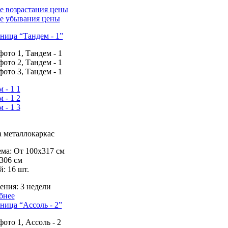
е возрастания цены
ке убывания цены
ница “Тандем - 1”
 металлокаркас
ма:
От 100х317 см
306 см
й:
16 шт.
ения:
3 недели
бнее
ница “Ассоль - 2”