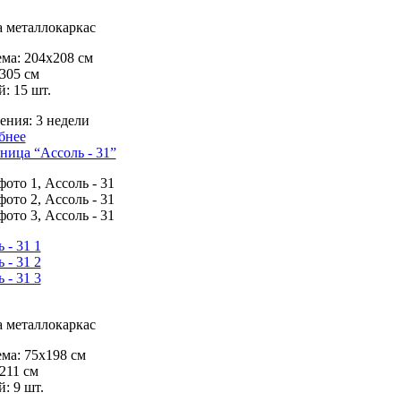
 металлокаркас
ма:
204х208 см
305 см
й:
15 шт.
ения:
3 недели
бнее
ница “Ассоль - 31”
 металлокаркас
ма:
75х198 см
211 см
й:
9 шт.