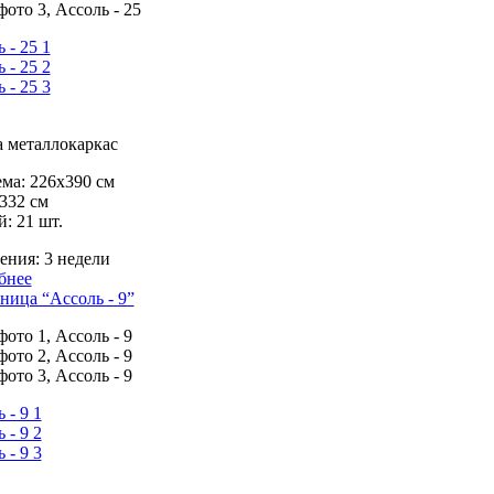
 металлокаркас
ма:
226х390 см
332 см
й:
21 шт.
ения:
3 недели
бнее
ница “Ассоль - 9”