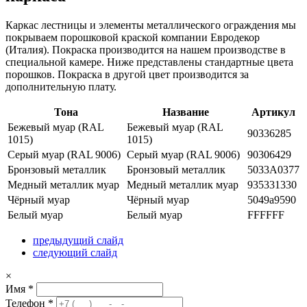
Каркас лестницы и элементы металлического ограждения мы
покрываем порошковой краской компании Евродекор
(Италия). Покраска производится на нашем производстве в
специальной камере. Ниже представлены стандартные цвета
порошков. Покраска в другой цвет производится за
дополнительную плату.
Тона
Название
Артикул
Бежевый муар (RAL
Бежевый муар (RAL
90336285
1015)
1015)
Серый муар (RAL 9006)
Серый муар (RAL 9006)
90306429
Бронзовый металлик
Бронзовый металлик
5033А0377
Медный металлик муар
Медный металлик муар
935331330
Чёрный муар
Чёрный муар
5049а9590
Белый муар
Белый муар
FFFFFF
предыдущий слайд
следующий слайд
×
Имя
*
Телефон
*