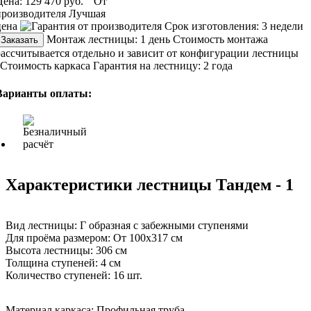
Цена:
129 470 руб.
От
производителя
Лучшая
цена
Срок изготовления:
3 недели
Монтаж лестницы:
1 день
Стоимость монтажа
Заказать
рассчитывается отдельно и зависит от конфигурации лестницы
Стоимость каркаса
Гарантия на лестницу:
2 года
Варианты оплаты:
Характеристики лестницы Тандем - 1
Вид лестницы:
Г образная с забежными ступенями
Для проёма размером:
От 100х317 см
Высота лестницы:
306 см
Толщина ступеней:
4 см
Количество ступеней:
16 шт.
Материал каркаса:
Профильная труба