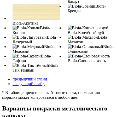
Бакаут
Biofa-
Бренди
Biofa-Арктика
Biofa-
Коньяк
Biofa-Копчёный дуб
Biofa-
Biofa-
Лазуревый
Махагон
Biofa-
Biofa-
Медовый
Оливковый
Biofa-
Сафари
Biofa-Слоновая кость
Biofa-
Тик тёмный
предыдущий слайд
следующий слайд
* В таблице представлены базовые цвета, по желанию
морилка может колероваться в любой цвет
Варианты покраски металлического
каркаса