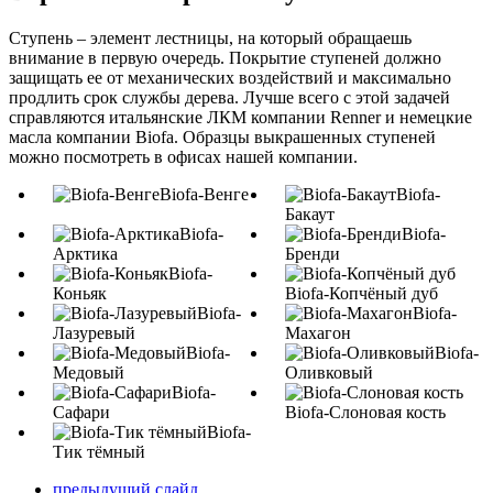
Ступень – элемент лестницы, на который обращаешь
внимание в первую очередь. Покрытие ступеней должно
защищать ее от механических воздействий и максимально
продлить срок службы дерева. Лучше всего с этой задачей
справляются итальянские ЛКМ компании Renner и немецкие
масла компании Biofa. Образцы выкрашенных ступеней
можно посмотреть в офисах нашей компании.
Biofa-Венге
Biofa-
Бакаут
Biofa-
Biofa-
Арктика
Бренди
Biofa-
Коньяк
Biofa-Копчёный дуб
Biofa-
Biofa-
Лазуревый
Махагон
Biofa-
Biofa-
Медовый
Оливковый
Biofa-
Сафари
Biofa-Слоновая кость
Biofa-
Тик тёмный
предыдущий слайд