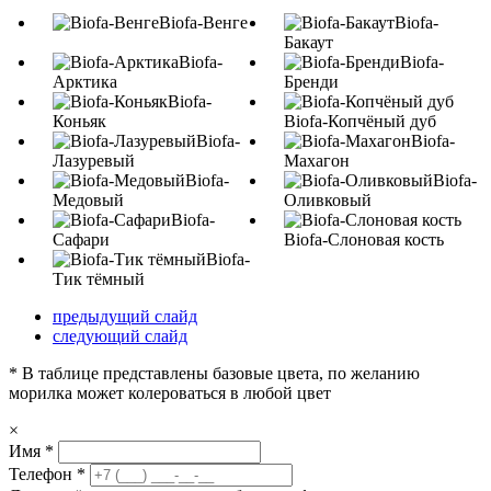
Biofa-Венге
Biofa-
Бакаут
Biofa-
Biofa-
Арктика
Бренди
Biofa-
Коньяк
Biofa-Копчёный дуб
Biofa-
Biofa-
Лазуревый
Махагон
Biofa-
Biofa-
Медовый
Оливковый
Biofa-
Сафари
Biofa-Слоновая кость
Biofa-
Тик тёмный
предыдущий слайд
следующий слайд
* В таблице представлены базовые цвета, по желанию
морилка может колероваться в любой цвет
×
Имя
*
Телефон
*