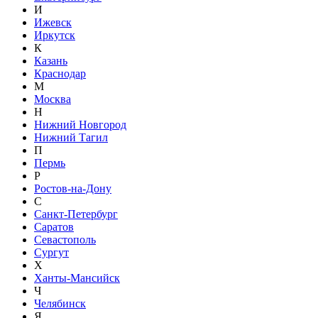
И
Ижевск
Иркутск
К
Казань
Краснодар
М
Москва
Н
Нижний Новгород
Нижний Тагил
П
Пермь
Р
Ростов-на-Дону
С
Санкт-Петербург
Саратов
Севастополь
Сургут
Х
Ханты-Мансийск
Ч
Челябинск
Я